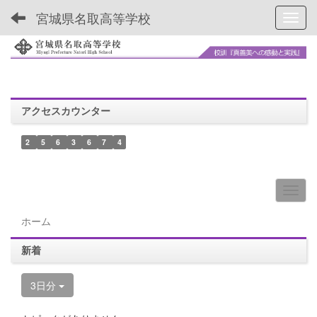
宮城県名取高等学校
Toggl
アクセスカウンター
2
5
6
3
6
7
4
ホーム
新着
3日分