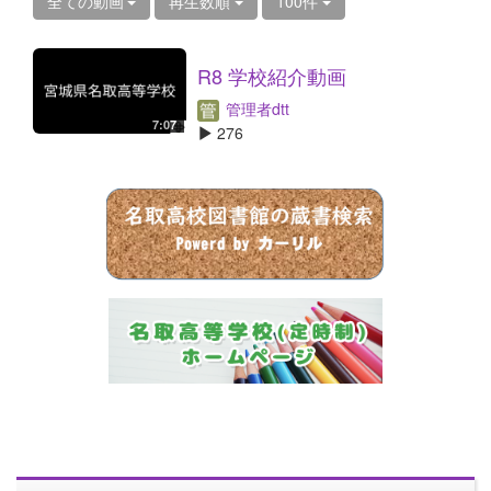
全ての動画
再生数順
100件
R8 学校紹介動画
管理者dtt
7:07
276