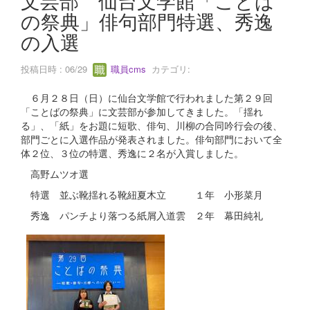
の祭典」俳句部門特選、秀逸
の入選
投稿日時 : 06/29
職員cms
カテゴリ:
６月２８日（日）に仙台文学館で行われました第２９回
「ことばの祭典」に文芸部が参加してきました。「揺れ
る」、「紙」をお題に短歌、俳句、川柳の合同吟行会の後、
部門ごとに入選作品が発表されました。俳句部門において全
体２位、３位の特選、秀逸に２名が入賞しました。
高野ムツオ選
特選 並ぶ靴揺れる靴紐夏木立 １年 小形菜月
秀逸 パンチより落つる紙屑入道雲 ２年 幕田純礼