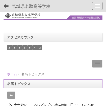
宮城県名取高等学校
Toggl
アクセスカウンター
2
5
6
3
5
4
2
ホーム
名高トピックス
名高トピックス
文芸部 仙台文学館「ことば