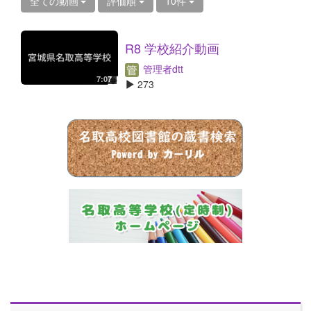
全ての動画
評価順
10件
R8 学校紹介動画
管理者dtt
7:07
273