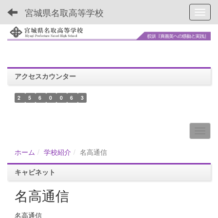
宮城県名取高等学校
Toggl
アクセスカウンター
2
5
6
0
0
6
3
ホーム
学校紹介
名高通信
キャビネット
名高通信
名高通信