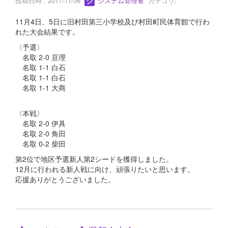
投稿日時 : 2017/11/06
システム管理者
カテゴリ:
11月4日、5日に旧村田第三小学校及び村田町民体育館で行わ
れた大会結果です。
〈予選〉
名取 2-0 亘理
名取 1-1 白石
名取 1-1 白石
名取 1-1 大商
〈本戦〉
名取 2-0 伊具
名取 2-0 角田
名取 0-2 柴田
第2位で地区予選新人第2シードを獲得しました。
12月に行われる新人戦に向け、頑張りたいと思います。
応援ありがとうございました。