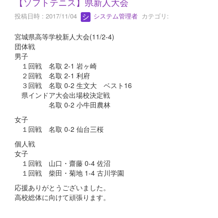
【ソフトテニス】県新人大会
投稿日時 : 2017/11/04
システム管理者
カテゴリ:
宮城県高等学校新人大会(11/2-4)
団体戦
男子
１回戦 名取 2-1 岩ヶ崎
２回戦 名取 2-1 利府
３回戦 名取 0-2 生文大 ベスト16
県インドア大会出場校決定戦
名取 0-2 小牛田農林
女子
１回戦 名取 0-2 仙台三桜
個人戦
女子
１回戦 山口・齋藤 0-4 佐沼
１回戦 柴田・菊地 1-4 古川学園
応援ありがとうございました。
高校総体に向けて頑張ります。