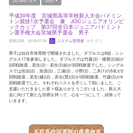
2018年7月
20件
平成30年度 宮城県高等学校新人大会バドミン
トン競技1次予選会 兼 JOCジュニアオリンピ
ックカップ 第37回全日本ジュニアバドミント
ン選手権大会宮城県予選会 男子
投稿日時 : 2018/07/30
システム管理者
カテゴリ:
男子は仙台市体育館で開催されました。ダブルスは6組，シン
グルス17名参加しました。ダブルスでは竹森(2)・猪股(2)組が
2回戦敗退，若生(2)・若生(2)組が3回戦敗退でした。シングル
スでは佐伯(2)，加茂(2)，三浦(2)，小野(2)，二木(1)の5名が2
回戦敗退，若生(健)(2)，若生(慧)(2)が3回戦敗退，竹森(2)が4
回戦敗退でした。それぞれベストを尽くして戦いました。ご
支援いただきました皆々様ありがとうございました。新人大
会に向けて新たな目標を持って，心を一つにして，頑張って
いきます。