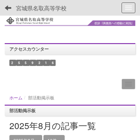
宮城県名取高等学校
Toggl
アクセスカウンター
2
5
5
9
2
1
6
ホーム
部活動掲示板
部活動掲示板
2025年8月の記事一覧