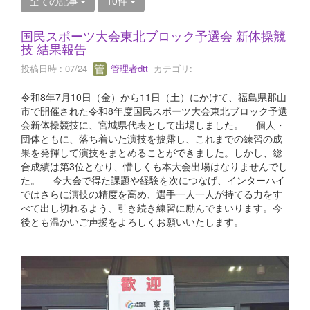
全ての記事
10件
国民スポーツ大会東北ブロック予選会 新体操競
技 結果報告
投稿日時 : 07/24
管理者dtt
カテゴリ:
令和8年7月10日（金）から11日（土）にかけて、福島県郡山
市で開催された令和8年度国民スポーツ大会東北ブロック予選
会新体操競技に、宮城県代表として出場しました。 個人・
団体ともに、落ち着いた演技を披露し、これまでの練習の成
果を発揮して演技をまとめることができました。しかし、総
合成績は第3位となり、惜しくも本大会出場はなりませんでし
た。 今大会で得た課題や経験を次につなげ、インターハイ
ではさらに演技の精度を高め、選手一人一人が持てる力をす
べて出し切れるよう、引き続き練習に励んでまいります。今
後とも温かいご声援をよろしくお願いいたします。