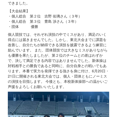
できました。
【大会結果】
・個人総合 第２位 吉野 佑璃さん（３年）
・個人総合 第３位 豊島 渉さん（３年）
・団体 優勝
個人競技では、それぞれ演技の中でミスがあり、満足のいく
得点には届きませんでした。しかし、東北大会までに課題を
改善し、自分たちが納得できる演技を披露できるよう練習に
励んでいます。 また、団体競技では大きなミスがありながら
も優勝を果たしましたが、第２位のチームとの差はわずか
で、決して満足できる内容ではありませんでした。新体操は
対戦相手との勝負であると同時に、自分自身との戦いでもあ
ります。本番で実力を発揮できる強さを身に付け、6月20日・
21日に開催される東北大会では、個人・団体ともにノーミス
の演技を目指します。 今後とも、本校新体操部への温かいご
声援をよろしくお願いいたします。