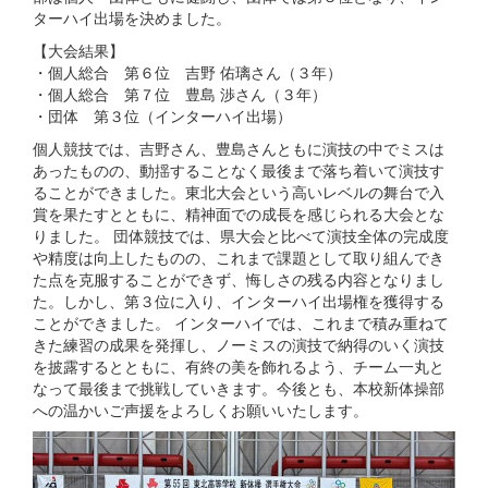
ターハイ出場を決めました。
【大会結果】
・個人総合 第６位 吉野 佑璃さん（３年）
・個人総合 第７位 豊島 渉さん（３年）
・団体 第３位（インターハイ出場）
個人競技では、吉野さん、豊島さんともに演技の中でミスは
あったものの、動揺することなく最後まで落ち着いて演技す
ることができました。東北大会という高いレベルの舞台で入
賞を果たすとともに、精神面での成長を感じられる大会とな
りました。 団体競技では、県大会と比べて演技全体の完成度
や精度は向上したものの、これまで課題として取り組んでき
た点を克服することができず、悔しさの残る内容となりまし
た。しかし、第３位に入り、インターハイ出場権を獲得する
ことができました。 インターハイでは、これまで積み重ねて
きた練習の成果を発揮し、ノーミスの演技で納得のいく演技
を披露するとともに、有終の美を飾れるよう、チーム一丸と
なって最後まで挑戦していきます。今後とも、本校新体操部
への温かいご声援をよろしくお願いいたします。