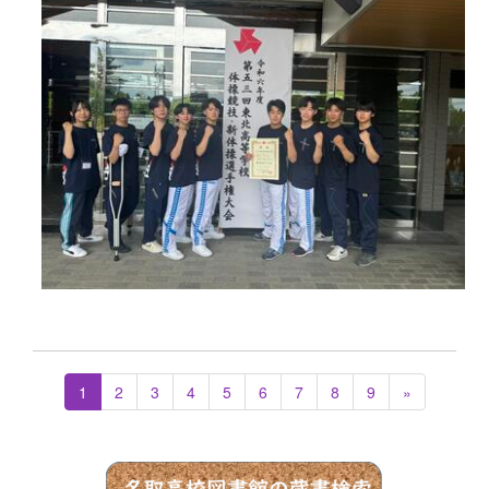
1
2
3
4
5
6
7
8
9
»