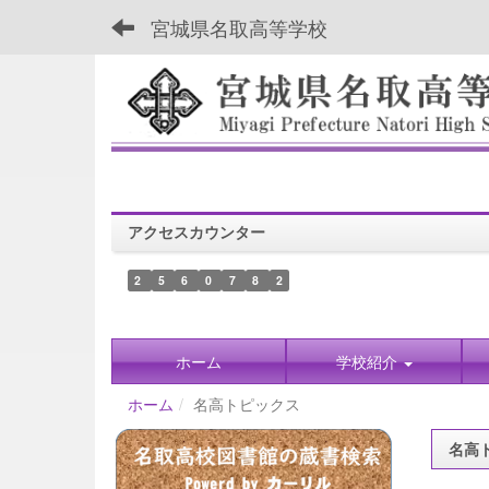
宮城県名取高等学校
アクセスカウンター
2
5
6
0
7
8
2
ホーム
学校紹介
ホーム
名高トピックス
名高