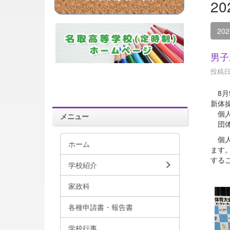
2
20
男子
投稿日時
8月
新体
個人
メニュー
団体
個人
ホーム
ます
する
学校紹介
家政科
各種申請書・報告書
学校行事