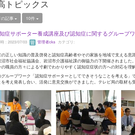
高トピックス
ての記事
10件
知症サポーター養成講座及び認知症に関するグループワ
 : 2023/07/03
管理者cks
カテゴリ:
症の正しい知識の普及啓発と認知症高齢者やその家族を地域で支える意
岩沼市社会福祉協議会、岩沼市介護福祉課の御協力の下開催されました
ーの職員の方々による寸劇でわかりやすく認知症症状の方への対応を理
のグループワーク「認知症サポーターとしてできそうなことを考える」
とを考え発表し合い、活発に意見交換ができました。テレビ局の取材も