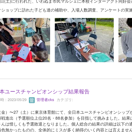
27日(土)に行われた、いわぬま市民マルシェに本校インターアクト同好
クショップに訪れた子ども達の補助や、入場人数調査、アンケートの実
本ユースチャンピオンシップ結果報告
 : 2023/05/29
管理者cks
カテゴリ:
26（金）〜27（土）に東京体育館にて、全日本ユースチャンピオンシッ
勝戦進出（予選順位上位20名・88名参加）を目指して挑みました。結
さんは惜しくも予選敗退となりました。個人総合の結果の詳細は以下の通
遜色無かったものの、全体的にミスが多く納得のいく内容とは言えませ