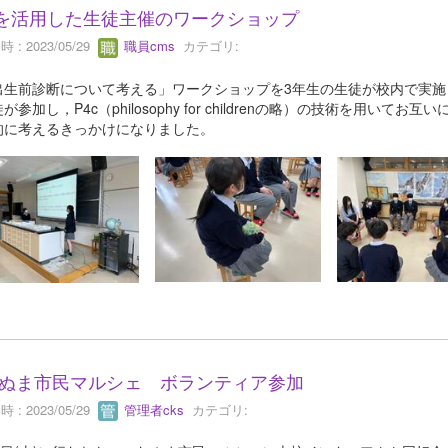
cを活用した生徒主催のワークショップ
 : 2023/05/29
職員cms
カテゴリ:
生前診断について考える」ワークショップを3年生の生徒が校内で実施
が参加し，P4c（philosophy for childrenの略）の技術を用
的に考えるきっかけになりました。
ぬま市民マルシェ ボランティア参加
 : 2023/05/29
管理者cks
カテゴリ: