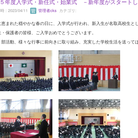
５年度入学式・新任式・始業式 －新年度がスタートし
 : 2023/04/11
管理者cks
カテゴリ:
に恵まれた穏やかな春の日に、入学式が行われ、新入生が名取高校生と
生・保護者の皆様、ご入学おめでとうございます。
、部活動、様々な行事に前向きに取り組み、充実した学校生活を送って