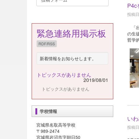
P4
投稿日時
「出
緊急連絡用掲示板
の生徒
哲学
RDF/RSS
新着情報をお知らせします。
トピックスがありません
2019/08/01
トピックスがありません
学校情報
いわ
宮城県名取高等学校
投稿日時
〒989-2474
宮城県岩沼市字朝日50