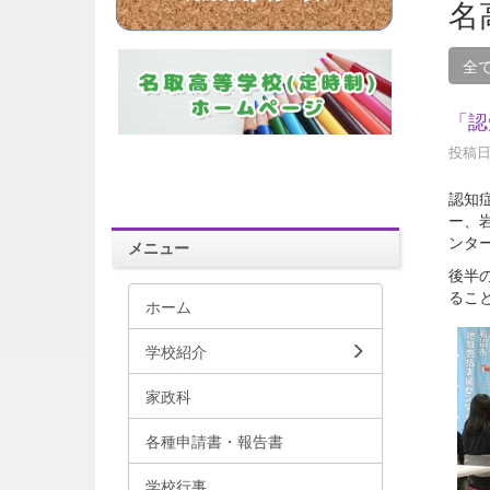
名
全
「認
投稿日時
認知
ー、
ンタ
メニュー
後半
るこ
ホーム
学校紹介
家政科
各種申請書・報告書
学校行事