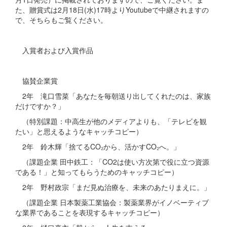
た、贈賞式は2月18日(水)17時よりYoutubeで中継されますの
で、そちらもご覧ください。
入賞者および入賞作品
協賛企業賞
2年 滝口雪菜「あなたを毎朝送り出してくれたのは、家族
だけですか？」
（特別課題：中高生が他のメディアよりも、「テレビを観
たい」と思えるようなキャッチコピー）
2年 鈴木輝「捨てるCO₂から、活かすCO₂へ。」
（課題企業 田中鉄工：「CO2は使い方次第で役に立つ資源
である！」と知ってもらうためのキャッチコピー）
2年 野村政宗「まだ見ぬ治療を、未来のあたりまえに。」
（課題企業 日本製薬工業協会：製薬業界がイノベーティブ
な業界であることを表現するキャッチコピー）