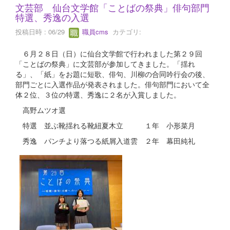
文芸部 仙台文学館「ことばの祭典」俳句部門
特選、秀逸の入選
投稿日時 : 06/29
職員cms
カテゴリ:
６月２８日（日）に仙台文学館で行われました第２９回
「ことばの祭典」に文芸部が参加してきました。「揺れ
る」、「紙」をお題に短歌、俳句、川柳の合同吟行会の後、
部門ごとに入選作品が発表されました。俳句部門において全
体２位、３位の特選、秀逸に２名が入賞しました。
高野ムツオ選
特選 並ぶ靴揺れる靴紐夏木立 １年 小形菜月
秀逸 パンチより落つる紙屑入道雲 ２年 幕田純礼