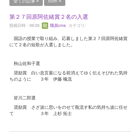
全ての記事
50件
第２７回原阿佐緒賞２名の入選
投稿日時 : 06/29
職員cms
カテゴリ:
国語の授業で取り組み、応募しました第２７回原阿佐緒賞
にて２名の短歌が入選しました。
秋山佐和子選
奨励賞 白い息言葉になる前消えてゆく伝えそびれた気持
ちのように ３年 伊藤 颯流
皆川二郎選
奨励賞 さざ波に思いをのせて瓶流す私の気持ち波に任せ
て ３年 上杉 拓士