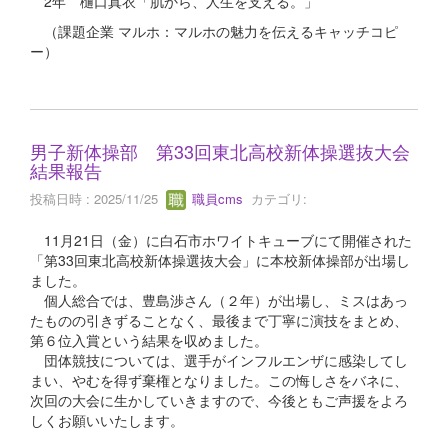
2年 樋口真衣「肌から、人生を支える。」
（課題企業 マルホ：マルホの魅力を伝えるキャッチコピ
ー）
男子新体操部 第33回東北高校新体操選抜大会
結果報告
投稿日時 : 2025/11/25
職員cms
カテゴリ:
11月21日（金）に白石市ホワイトキューブにて開催された
「第33回東北高校新体操選抜大会」に本校新体操部が出場し
ました。
個人総合では、豊島渉さん（２年）が出場し、ミスはあっ
たものの引きずることなく、最後まで丁寧に演技をまとめ、
第６位入賞という結果を収めました。
団体競技については、選手がインフルエンザに感染してし
まい、やむを得ず棄権となりました。この悔しさをバネに、
次回の大会に生かしていきますので、今後ともご声援をよろ
しくお願いいたします。