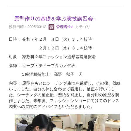
「原型作りの基礎を学ぶ実技講習会」
投稿日時 : 2025/03/12
管理者dnt
カテゴリ:
日時： 令和７年２月 ４日（火）３，４校時
２月１２日（水）３，４校時
対象： 家政科２年ファッション造形基礎選択者
講師： クープ・ティープタカノ代表
１級洋裁技能士 髙野 秋子 氏
内容： 原型をもとにシーチング生地を裁断し、その後、仮縫
いしました。自分の体に合わせて着用し、補正を行いまし
た。シーチングの補正後、型紙を補正し、自分用の原型を製
作しました。来年度、ファッションショーに向けてのドレス
図案への展開のアドバイスもいただきました。