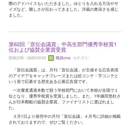
際のアドバイスもいただきました。ゆとりを入れる方法やサ
イズなど、難しさが伝わってきました。洋裁の奥深さを感じ
ました。
第62回「宣伝会議賞」中高生部門優秀学校賞1
位および協賛企業賞受賞
投稿日時 : 2025/03/03
職員cms
カテゴリ:
「宣伝会議賞」は、月刊「宣伝会議」が主催する広告表現
のアイデアをキャッチフレーズまたは絵コンテ・字コンテと
いう形で応募する歴史ある公募広告賞です。
一次審査通過本数で競う学校部門において本校が全国で１
位となり、優秀学校賞を受賞しました。また、1年鎌田悠杜さ
んが日本郵船の協賛企業賞、ファイナリストに選ばれまし
た。
３月1日より発売中の月刊「宣伝会議」４月号に詳細が掲載
されておりますので、ぜひご覧ください。