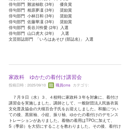
俳句部門 難波柚歌 (3年) 優良賞
俳句部門 相原夢凜 (3年) 奨励賞
俳句部門 小林日和 (3年) 奨励賞
俳句部門 佐藤華凜 (3年) 奨励賞
俳句部門 長谷川怜愛 (2年) 入選
俳句部門 山口虎大 (2年) 入選
文芸部誌部門 「いろはあそび (部誌名)」 入選
家政科 ゆかたの着付け講習会
投稿日時 : 2025/09/10
職員cms
カテゴリ:
７月９日（水）３、４校時に家政科３年を対象に、着付け
講習会を実施しました。講師として、一般財団法人民族衣装
文化普及協会の大槻百合子氏をお迎えしました。和服につい
ての後、黒留袖、小紋、振り袖、ゆかたの着付けのデモンス
トレーションがありました。着物の着用はTPOに加えて、
S（季節）を大切にすることを教わりました。その後、着付け