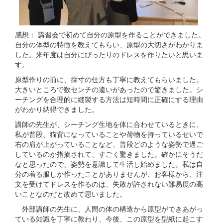
感想： 講習会で初めて自分の原型を作ることができました。
自分の体型の特徴を教えてもらい、原型の大切さがわかりま
した。来年度は自分にぴったりのドレスを作りたいと思いま
す。
原型作りの前に、採寸の仕方も丁寧に教えてもらいました。
大きいところで数センチの違いがあったので驚きました。シ
ーチングを合理的に縫製する方法は短時間に正確にする理由
がわかり納得できました。
講師の先生が、シーチング生地を体に合わせているときに、
私が普段、猫背になっていることや荷物を持っているせいで
右の肩が上がっていることなど、普段どのような姿勢で過ご
しているのか指摘されて、すごく驚きました。確かにそうだ
なと思ったので、姿勢を意識して生活し始めました。私は自
分の着る服しか作ったことがありませんが、お客様から、注
文を受けてドレスを作るのは、失敗が許されない難易度の高
いことなのだと改めて思いました。
外部講師の先生に、人間の体の構造から原型ができあがっ
ている知識を丁寧に教わり、今後、この原型を型紙に起こす