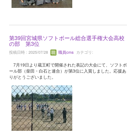
第39回宮城県ソフトボール総合選手権大会高校
の部 第3位
投稿日時 : 2025/07/28
職員cms
カテゴリ:
7月19日より蔵王町で開催された表記の大会にて、ソフトボ
ール部（柴田・白石と連合）が第3位に入賞しました。応援あ
りがとうございました。