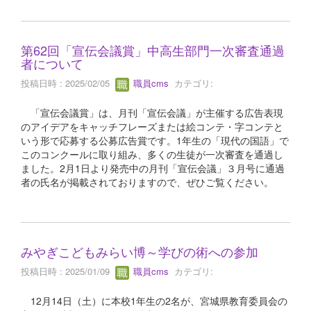
第62回「宣伝会議賞」中高生部門一次審査通過
者について
投稿日時 : 2025/02/05
職員cms
カテゴリ:
「宣伝会議賞」は、月刊「宣伝会議」が主催する広告表現
のアイデアをキャッチフレーズまたは絵コンテ・字コンテと
いう形で応募する公募広告賞です。1年生の「現代の国語」で
このコンクールに取り組み、多くの生徒が一次審査を通過し
ました。2月1日より発売中の月刊「宣伝会議」３月号に通過
者の氏名が掲載されておりますので、ぜひご覧ください。
みやぎこどもみらい博～学びの術への参加
投稿日時 : 2025/01/09
職員cms
カテゴリ:
12月14日（土）に本校1年生の2名が、宮城県教育委員会の