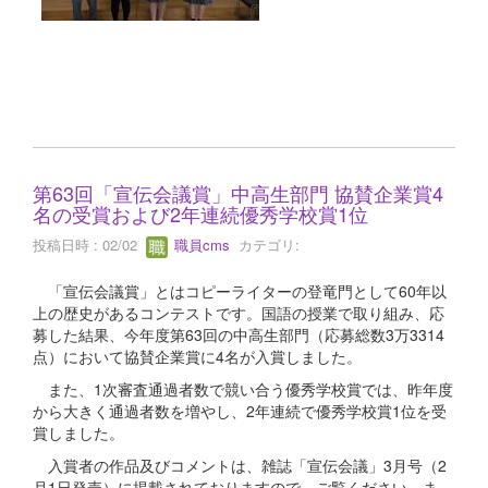
第63回「宣伝会議賞」中高生部門 協賛企業賞4
名の受賞および2年連続優秀学校賞1位
投稿日時 : 02/02
職員cms
カテゴリ:
「宣伝会議賞」とはコピーライターの登竜門として60年以
上の歴史があるコンテストです。国語の授業で取り組み、応
募した結果、今年度第63回の中高生部門（応募総数3万3314
点）において協賛企業賞に4名が入賞しました。
また、1次審査通過者数で競い合う優秀学校賞では、昨年度
から大きく通過者数を増やし、2年連続で優秀学校賞1位を受
賞しました。
入賞者の作品及びコメントは、雑誌「宣伝会議」3月号（2
月1日発売）に掲載されておりますので、ご覧ください。ま