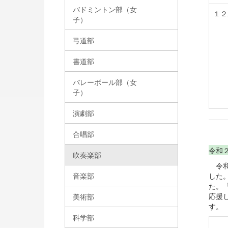
バドミントン部（女
１
子）
弓道部
書道部
バレーボール部（女
子）
演劇部
合唱部
令和
吹奏楽部
令和
した
音楽部
た。
応援
美術部
す。
科学部