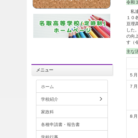
令和
私達
１０
亘理
した
の向
す（令
主な
メニュー
５月
７
ホーム
学校紹介
家政科
８月
各種申請書・報告書
学校行事