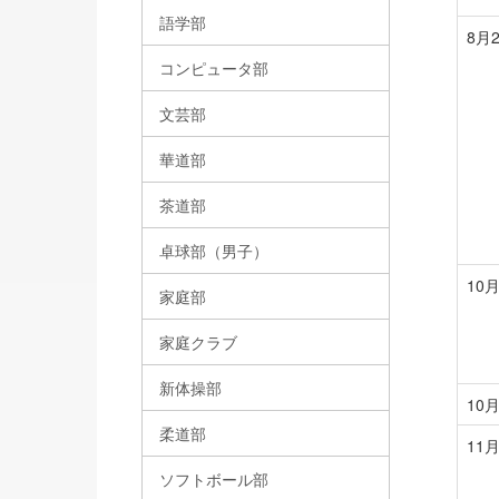
語学部
8月
コンピュータ部
文芸部
華道部
茶道部
卓球部（男子）
10
家庭部
家庭クラブ
新体操部
10
柔道部
11
ソフトボール部