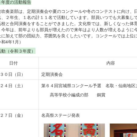
３年度の活動報告
吹奏楽部は、定期演奏会や夏のコンクールや冬のコンテストに向け、日
名、２年生、１名の計１１名で活動しています。部員いつでも大募集し
高校と合同演奏をすることができました。文化祭では、新しくなった体
。今年は、前年よりも部員が増えたので来年はより人数が増えるように
上に加えて部の団結力、雰囲気を良くしたいです。コンクールでは上位
和4年1月）
活動（令和３年度）
日付
内容
３０日（日）
定期演奏会
月２４日（土）
第６４回宮城県コンクール予選 名取・仙南地区
高等学校小編成の部 銅賞
２７日（金）
名高祭ステージ発表