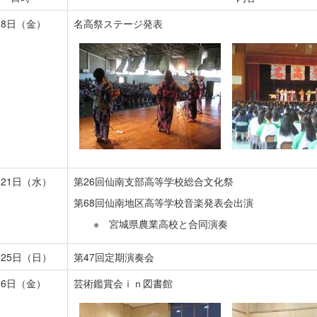
28日（金）
名高祭ステージ発表
月21日（水）
第26回仙南支部高等学校総合文化祭
第68回仙南地区高等学校音楽発表会出演
※ 宮城県農業高校と合同演奏
月25日（日）
第47回定期演奏会
月6日（金）
芸術鑑賞会ｉｎ図書館